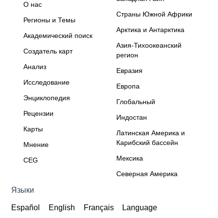
О нас
Страны Южной Африки
Регионы и Темы
Арктика и Антарктика
Академический поиск
Азия-Тихоокеанский
Создатель карт
регион
Анализ
Евразия
Исследование
Европа
Энциклопедия
Глобальный
Рецензии
Индостан
Карты
Латинская Америка и
Карибский бассейн
Мнение
Мексика
CEG
Северная Америка
Языки
Español
English
Français
Language