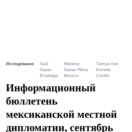
Исследование
Saúl
Mariana
Tannya Iran
Gopar
Danae Pérez
Estrada
Ensáztiga
Becerra
Castillo
Информационный
бюллетень
мексиканской местной
дипломатии, сентябрь