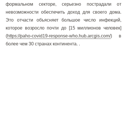
формальном секторе, серьезно пострадали от
невозможности обеспечить доход для своего дома.
Это отчасти объясняет большое число инфекций,
которое возросло почти до [15 миллионов человек]
(
https://paho-covid19-response-who.hub.arcgis.com/
) в
более чем 30 странах континента. .
[Альянс ГАВИ по вакцинам] (
https://www.gavi.org/
)
подтвердил на прошлой неделе, что около 280
миллионов доз вакцин против COVID будут
доставлены в Латинскую Америку в этом году в
рамках программы COVAX.
Источник: ВТОП
ВАКЦИНЫ В ЛАТИНСКОЙ АМЕРИКЕ
Клинические испытания вакцин обычно [проходят в
три этапа]
(
https://www.nytimes.com/interactive/2020/science/coronavir