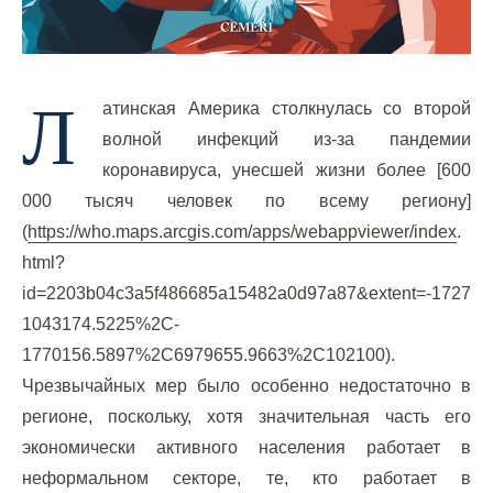
Л
атинская Америка столкнулась со второй
волной инфекций из-за пандемии
коронавируса, унесшей жизни более [600
000 тысяч человек по всему региону]
(
https://who.maps.arcgis.com/apps/webappviewer/index
.
html?
id=2203b04c3a5f486685a15482a0d97a87&extent=-17277
1043174.5225%2C-
1770156.5897%2C6979655.9663%2C102100).
Чрезвычайных мер было особенно недостаточно в
регионе, поскольку, хотя значительная часть его
экономически активного населения работает в
неформальном секторе, те, кто работает в