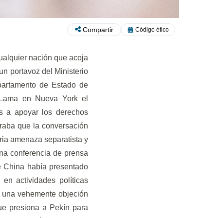
Compartir
Código ético
cualquier nación que acoja
n portavoz del Ministerio
epartamento de Estado de
 Lama en Nueva York el
os a apoyar los derechos
raba que la conversación
eria amenaza separatista y
 una conferencia de prensa
ue China había presentado
en actividades políticas
ó una vehemente objeción
ue presiona a Pekín para