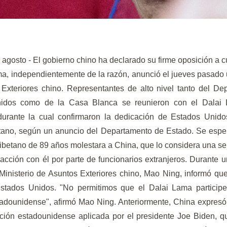
 agosto - El gobierno chino ha declarado su firme oposición a 
ma, independientemente de la razón, anunció el jueves pasado u
Exteriores chino. Representantes de alto nivel tanto del D
idos como de la Casa Blanca se reunieron con el Dalai
durante la cual confirmaron la dedicación de Estados Unid
tano, según un anuncio del Departamento de Estado. Se espe
l tibetano de 89 años molestara a China, que lo considera una s
racción con él por parte de funcionarios extranjeros. Durante
l Ministerio de Asuntos Exteriores chino, Mao Ning, informó q
stados Unidos. "No permitimos que el Dalai Lama participe 
stadounidense", afirmó Mao Ning. Anteriormente, China expres
ación estadounidense aplicada por el presidente Joe Biden, q