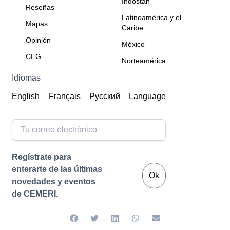
Indostán
Reseñas
Latinoamérica y el
Mapas
Caribe
Opinión
México
CEG
Norteamérica
Idiomas
English
Français
Русский
Language
Regístrate para
enterarte de las últimas
Ok
novedades y eventos
de CEMERI.