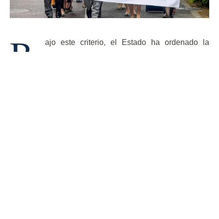
B
ajo este criterio, el Estado ha ordenado la
indemnización para las personas afectadas,
que según estimaciones, fueron más de 25 mil
personas.
La ley de eugenesia nacional estuvo vigente desde el
1948 hasta el 1996 y se enfocaba tanto en personas con
discapacidades intelectuales hereditarias como en
madres regulares que eran obligadas a practicarse
abortos, con el argumento de evitar una descendencia de
"mala calidad". Dicha legislación otorgaba a los doctores
la autoridad para llevar a cabo estas prácticas sin el
consentimiento de los civiles.
La reciente declaración de inconstitucionalidad por parte