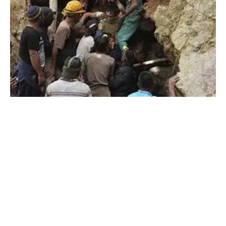
L
os equipos de rescate en Indonesia han estado
trabajando arduamente entre montones de lodo
y escombros para localizar a las personas
desaparecidas pero temen que el número de víctimas
pueda aumentar. Además, ha dejado daños colaterales a
300 viviendas y más de 1000 personas huyeron ante el
riesgo latente de un nuevo deslizamiento.
En todo el archipiélago del sudeste asiático, conocido