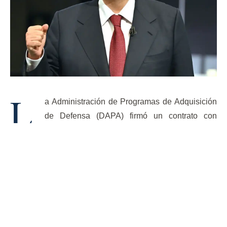
L
a Administración de Programas de Adquisición
de Defensa (DAPA) firmó un contrato con
Hanwha Aerospace el 25 de junio para producir
el sistema de armas Block-I, marcando la primera fase de
su programa de láseres, el cual apodaron StarWars.
El desarrollo del Block-I comenzó en agosto de 2019 y
fue considerado apto para combate en abril del año
pasado. Este armamento utiliza láseres de fibra para
neutralizar pequeños vehículos aéreos no tripulados y