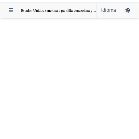
Idioma
Estados Unidos sanciona a pandilla venezolana y ofrece recompensa de 12 Millones de dólares por sus líderes