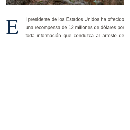
E
l presidente de los Estados Unidos ha ofrecido
una recompensa de 12 millones de dólares por
toda información que conduzca al arresto de
sus principales líderes, incluidos Héctor Guerrero, alias
"El Niño", y Giovanny San Vicente.
Originado hace más de una década en una prisión del
estado de Aragua, conocida por su ilegalidad, el Tren de
su mismo nombre se ha consolidado como una pandilla
dedicada a explotar a los migrantes venezolanos
mediante préstamos usureros, tráfico de personas y
contrabando de bienes hacia y desde Venezuela.
Más aún, a medida que los venezolanos se han asentado
en otros países, la pandilla ha comenzado a expandirse y
colaborar y, en ocasiones, enfrentar a organizaciones