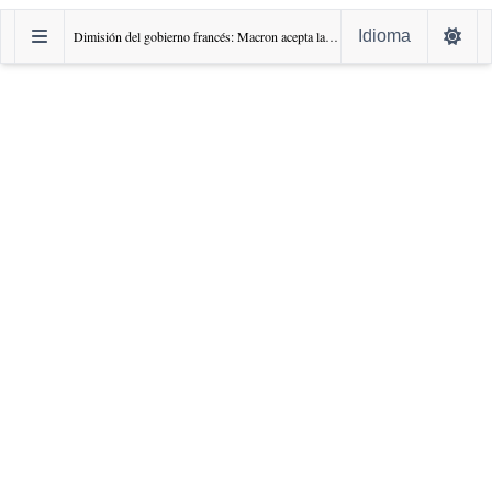
Idioma
‌Dimisión del gobierno francés: Macron acepta la renuncia del primer ministro Gabriel Attal