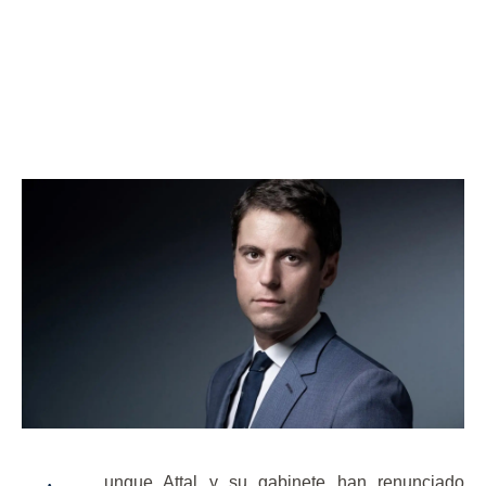
unque Attal y su gabinete han renunciado