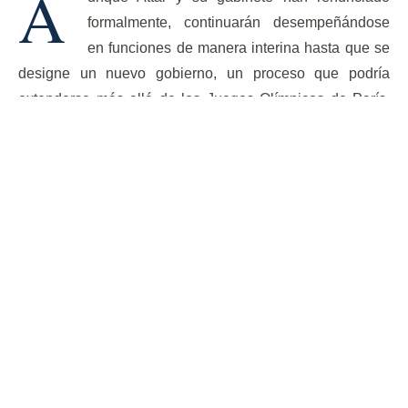
A
formalmente, continuarán desempeñándose
en funciones de manera interina hasta que se
designe un nuevo gobierno, un proceso que podría
extenderse más allá de los Juegos Olímpicos de París,
que comienzan el 26 de julio.
La dimisión del gobierno de Attal, aunque prevista, deja a
Francia en una situación de interrupción política sin
precedentes. El gobierno provisional se encargará de
gestionar los asuntos corrientes, pero carece de la
capacidad para introducir nuevas leyes o implementar
cambios significativos, según explicó Mathieu Disant,
profesor de Derecho en la Universidad Panthéon-
Sorbonne.
El presidente Macron ha instado a los partidos
tradicionales a formar una alianza que incluya a algunos
miembros del Nuevo Frente Popular, pero que excluya a