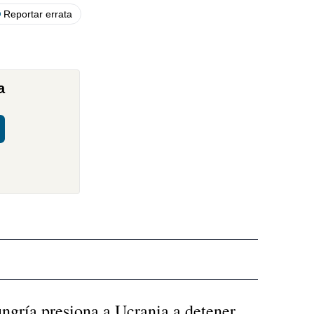
Reportar errata
a
ngría presiona a Ucrania a detener