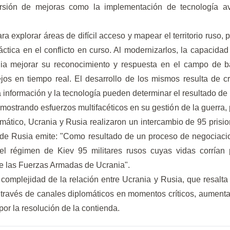
ersión de mejoras como la implementación de tecnología 
a explorar áreas de difícil acceso y mapear el territorio ruso, 
áctica en el conflicto en curso. Al modernizarlos, la capacida
nia mejorar su reconocimiento y respuesta en el campo de ba
jos en tiempo real. El desarrollo de los mismos resulta de c
información y la tecnología pueden determinar el resultado de 
mostrando esfuerzos multifacéticos en su gestión de la guerra, 
omático, Ucrania y Rusia realizaron un intercambio de 95 pris
 de Rusia emite: "Como resultado de un proceso de negociaci
r el régimen de Kiev 95 militares rusos cuyas vidas corrían
de las Fuerzas Armadas de Ucrania".
 complejidad de la relación entre Ucrania y Rusia, que resalta 
través de canales diplomáticos en momentos críticos, aument
or la resolución de la contienda.