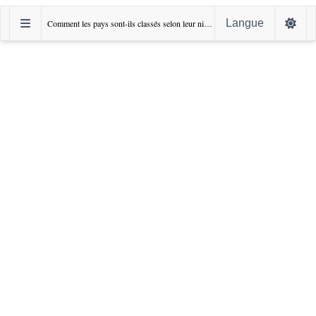
Langue
Comment les pays sont-ils classés selon leur niveau de développement?