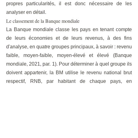
propres particularités, il est donc nécessaire de les
analyser en détail.
Le classement de la Banque mondiale
La Banque mondiale classe les pays en tenant compte
de leurs économies et de leurs revenus, à des fins
d'analyse, en quatre groupes principaux, à savoir : revenu
faible, moyen-faible, moyen-élevé et élevé (Banque
mondiale, 2021, par. 1). Pour déterminer à quel groupe ils
doivent appartenir, la BM utilise le revenu national brut
respectif, RNB, par habitant de chaque pays, en
convertissant ledit chiffre de la monnaie locale en dollars
américains en utilisant la méthode de l'Atlas de la
Banque mondiale (Banque mondiale, 2021, par. 1 -2).
Avec cette méthode, un pays est considéré :
Faible revenu si votre RNB par habitant est égal ou
inférieur à 1 045 $.