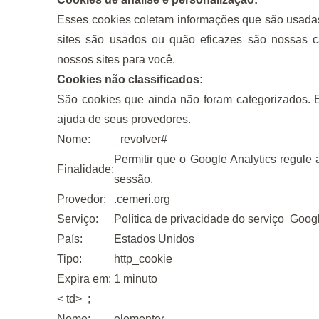
Esses cookies coletam informações que são usada
sites são usados ​​ou quão eficazes são nossas 
nossos sites para você.
Cookies não classificados:
São cookies que ainda não foram categorizados. 
ajuda de seus provedores.
Nome:
_revolver#
Permitir que o Google Analytics regule
Finalidade:
sessão.
Provedor:
.cemeri.org
Serviço:
Política de privacidade do serviço
Googl
País:
Estados Unidos
Tipo:
http_cookie
Expira em:
1 minuto
< td> ;
Nome:
elementor