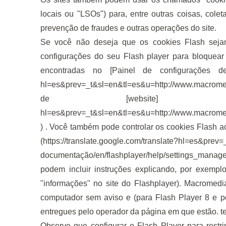
locais ou "LSOs") para, entre outras coisas, cole
prevenção de fraudes e outras operações do site.
Se você não deseja que os cookies Flash seja
configurações do seu Flash player para bloquea
encontradas no [Painel de configurações d
hl=es&prev=_t&sl=en&tl=es&u=
http://www.macrome
de [website] (https:/ /t
hl=es&prev=_t&sl=en&tl=es&u=
http://www.macrome
) . Você também pode controlar os cookies Flash 
(
https://translate.google.com/translate?hl=es&pre
documentação/en/flashplayer/help/settings_mana
podem incluir instruções explicando, por exemplo
"informações" no site do Flashplayer). Macrome
computador sem aviso e (para Flash Player 8 e p
entregues pelo operador da página em que estão. t
Observe que configurar o Flash Player para restri