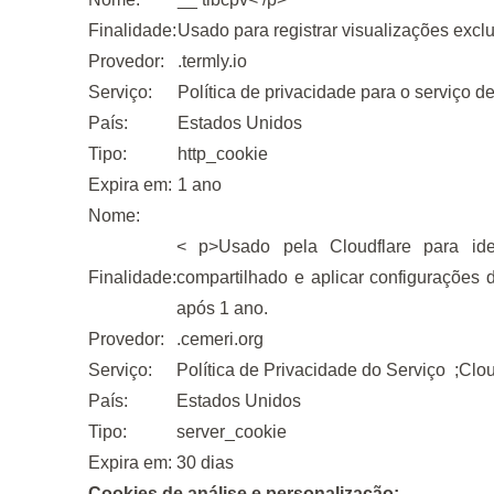
Finalidade:
Usado para registrar visualizações excl
Provedor:
.termly.io
Serviço:
Política de privacidade para o serviço d
País:
Estados Unidos
Tipo:
http_cookie
Expira em:
1 ano
Nome:
< p>Usado pela Cloudflare para iden
Finalidade:
compartilhado e aplicar configurações
após 1 ano.
Provedor:
.cemeri.org
Serviço:
Política de Privacidade do Serviço
;Clou
País:
Estados Unidos
Tipo:
server_cookie
Expira em:
30 dias
Cookies de análise e personalização: