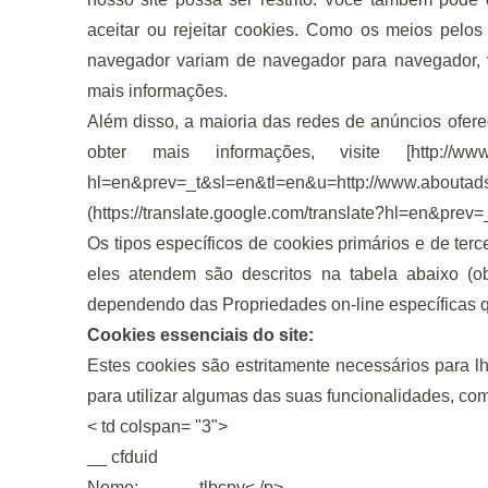
aceitar ou rejeitar cookies. Como os meios pelos
navegador variam de navegador para navegador, 
mais informações.
Além disso, a maioria das redes de anúncios ofere
obter mais informações, visite [
http://www
hl=en&prev=_t&sl=en&tl=en&u=http://www.aboutad
(
https://translate.google.com/translate?hl=en&pre
Os tipos específicos de cookies primários e de terc
eles atendem são descritos na tabela abaixo (o
dependendo das Propriedades on-line específicas qu
Cookies essenciais do site:
Estes cookies são estritamente necessários para lh
para utilizar algumas das suas funcionalidades, co
< td colspan= "3">
__ cfduid
Nome:
__ tlbcpv< /p>