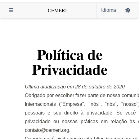
CEMERI
Idioma
Política de
Privacidade
Última atualização em 28 de outubro de 2020
Obrigado por escolher fazer parte de nossa comun
Internacionais ("Empresa", "nós", "nós", "nos
pessoais e seu direito à privacidade. Se você
privacidade ou nossas práticas em relação às
contato@cemeri.org
.
Quando você visita nosso site
https://cemeri.org
(o 