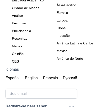
Buscador Acadêmico
Ásia-Pacífico
Criador de Mapas
Eurásia
Análise
Europa
Pesquisa
Global
Enciclopédia
Indostão
Resenhas
América Latina e Caribe
Mapas
México
Opinião
América do Norte
CEG
Idiomas
Español
English
Français
Русский
Registre-se para saber