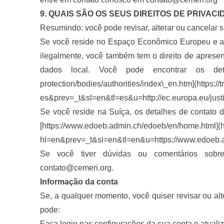
9. QUAIS SÃO OS SEUS DIREITOS DE PRIVAC
Resumindo: você pode revisar, alterar ou cancelar
Se você reside no Espaço Econômico Europeu e a
ilegalmente, você também tem o direito de apresen
dados local. Você pode encontrar os det
protection/bodies/authorities/index\_en.htm]
(
https:/
es&prev=_t&sl=en&tl=es&u=
http://ec.europa.eu/jus
Se você reside na Suíça, os detalhes de contato d
[
https://www.edoeb.admin.ch/edoeb/en/home.html]
(
h
hl=en&prev=_t&sl=en&tl=en&u=
https://www.edoeb
Se você tiver dúvidas ou comentários sobre
contato@cemeri.org
.
Informação da conta
Se, a qualquer momento, você quiser revisar ou al
pode:
Faça login nas configurações da sua conta e atualiz