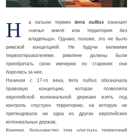
Н
а латыни термин
terra nullius
означает
«ничья земля или территория без
владельца». Однако, похоже, это не было
римской концепцией. Не будучи великими
первооткрывателями, римляне должны были
приобретать свою империю по старинке: они
боролись за нее.
Начиная с 17-го века,
terra nullius
обозначала
правовую концепцию, которая позволяла
европейской колониальной державе взять под
контроль «пустую» территорию, на которую не
претендовала ни одна из других европейских
колониальных держав.
Конечно, большинство этих «пустых» территорий