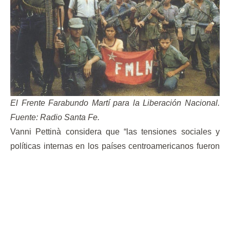
El Frente Farabundo Martí para la Liberación Nacional.
Fuente: Radio Santa Fe.
Vanni Pettinà considera que “las tensiones sociales y
políticas internas en los países centroamericanos fueron
potenciadas por las sistemáticas injerencias externas
que la Guerra Fría propició en la región”.[2] En
Guatemala, por ejemplo, los ingresos de los
agroexportadores eran entre 20 y 100 veces superiores a
los de trabajadores agrícolas, en Nicaragua entre 10 y